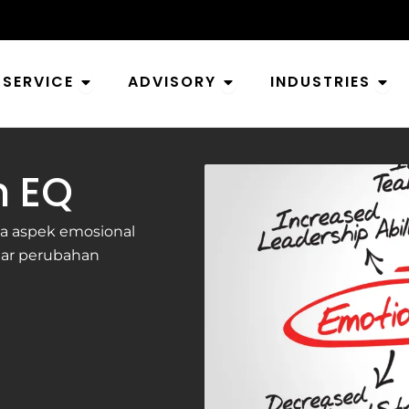
Open Service
Open Advisory
Ope
SERVICE
ADVISORY
INDUSTRIES
n EQ
a aspek emosional
gar perubahan