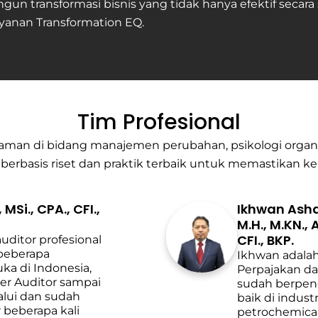
 transformasi bisnis yang tidak hanya efektif secara
yanan Transformation EQ.
Tim Profesional
laman di bidang manajemen perubahan, psikologi orga
asis riset dan praktik terbaik untuk memastikan kebe
Si., CPA., CFI.,
Ikhwan Ashadi
M.H., M.KN., 
CFI., BKP.
ditor profesional
 beberapa
Ikhwan adalah
ka di Indonesia,
Perpajakan d
ger Auditor sampai
sudah berpeng
alui dan sudah
baik di industr
r beberapa kali
petrochemical,