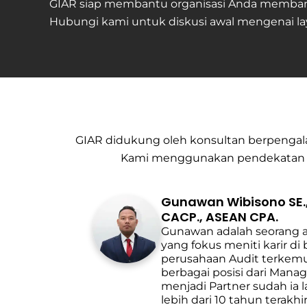
GIAR siap membantu organisasi Anda membangun
Hubungi kami untuk diskusi awal mengenai la
GIAR didukung oleh konsultan berpenga
Kami menggunakan pendekatan berb
Gunawan Wibisono SE., M
CACP., ASEAN CPA.
Gunawan adalah seorang au
yang fokus meniti karir di
perusahaan Audit terkemu
berbagai posisi dari Mana
menjadi Partner sudah ia l
lebih dari 10 tahun terakhi