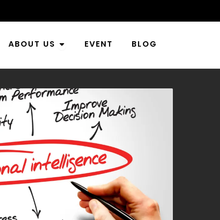
n Industries
Open About Us
ABOUT US
EVENT
BLOG