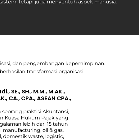
 sistem, tetapi juga menyentuh aspek manusia.
nisasi, dan pengembangan kepemimpinan.
rhasilan transformasi organisasi.
., SE., SH., M.M., M.AK.,
AK., CA., CPA., ASEAN CPA.,
 seorang praktisi Akuntansi,
an Kuasa Hukum Pajak yang
alaman lebih dari 15 tahun
i manufacturing, oil & gas,
 domestik waste, logistic,