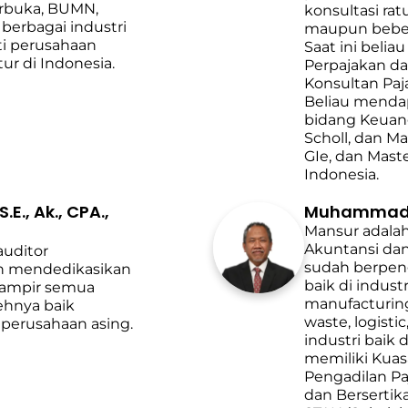
rbuka, BUMN,
konsultasi rat
berbagai industri
maupun beber
ti perusahaan
Saat ini beli
ur di Indonesia.
Perpajakan dar
Konsultan Paj
Beliau menda
bidang Keuang
Scholl, dan Ma
GIe, dan Mast
Indonesia.
., Ak., CPA.,
Muhammad Ma
Mansur adalah
Akuntansi da
uditor
sudah berpeng
h mendedikasikan
baik di indust
 Hampir semua
manufacturing
lehnya baik
waste, logistic
perusahaan asing.
industri baik d
memiliki Kua
Pengadilan Pa
dan Bersertika