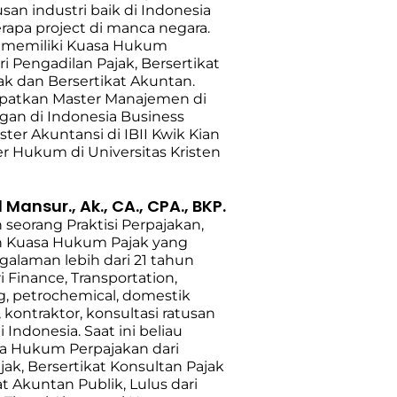
usan industri baik di Indonesia
apa project di manca negara.
au memiliki Kuasa Hukum
i Pengadilan Pajak, Bersertikat
ak dan Bersertikat Akuntan.
patkan Master Manajemen di
an di Indonesia Business
ster Akuntansi di IBII Kwik Kian
er Hukum di Universitas Kristen
nsur., Ak., CA., CPA., BKP.
 seorang Praktisi Perpajakan,
n Kuasa Hukum Pajak yang
alaman lebih dari 21 tahun
ri Finance, Transportation,
, petrochemical, domestik
, kontraktor, konsultasi ratusan
i Indonesia. Saat ini beliau
sa Hukum Perpajakan dari
jak, Bersertikat Konsultan Pajak
t Akuntan Publik, Lulus dari