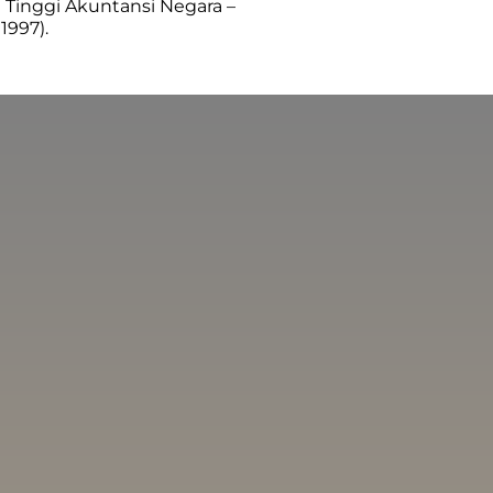
 Tinggi Akuntansi Negara –
1997).