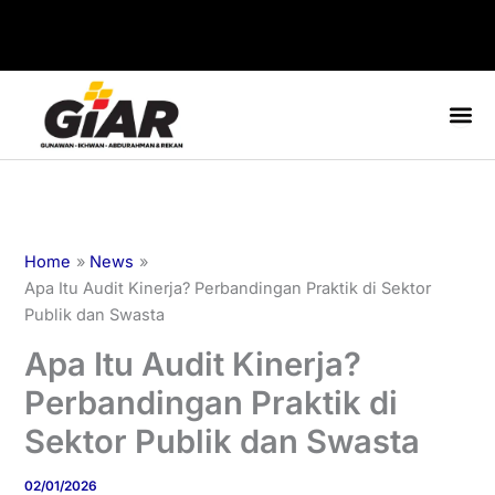
Skip
to
content
Home
News
Apa Itu Audit Kinerja? Perbandingan Praktik di Sektor
Publik dan Swasta
Apa Itu Audit Kinerja?
Perbandingan Praktik di
Sektor Publik dan Swasta
02/01/2026