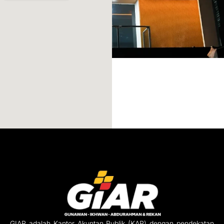
GIAR adalah Kantor Akuntan Publik (KAP) dengan pendekatan