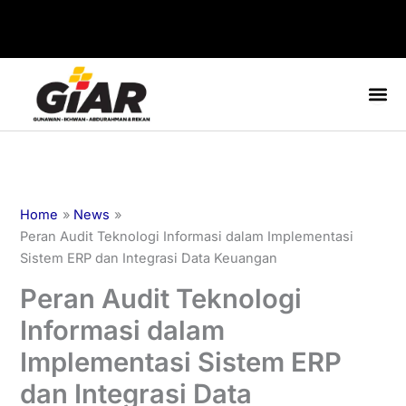
Skip
to
content
Home
News
Peran Audit Teknologi Informasi dalam Implementasi
Sistem ERP dan Integrasi Data Keuangan
Peran Audit Teknologi
Informasi dalam
Implementasi Sistem ERP
dan Integrasi Data