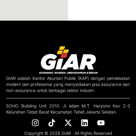
GIAR adalah Kantor Akuntan Publik (KAP) dengan pendekatan
modern dan profesional yang menyediakan jasa assurance dan
non-assurance untuk berbagai sektor industri.
SOHO Building Unit 2010. Jl letjen M.T. Haryono Kav 2-3
Kelurahan Tebet Barat Kecamatan Tebet Jakarta Selatan.
I
T
X
L
Y
n
i
-
i
o
s
k
t
n
u
Copyright © 2026 GIAR · All Rights Reserved