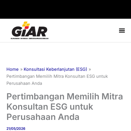
Skip
to
content
Home
Konsultasi Keberlanjutan (ESG)
Pertimbangan Memilih Mitra Konsultan ESG untuk
Perusahaan Anda
Pertimbangan Memilih Mitra
Konsultan ESG untuk
Perusahaan Anda
21/05/2026