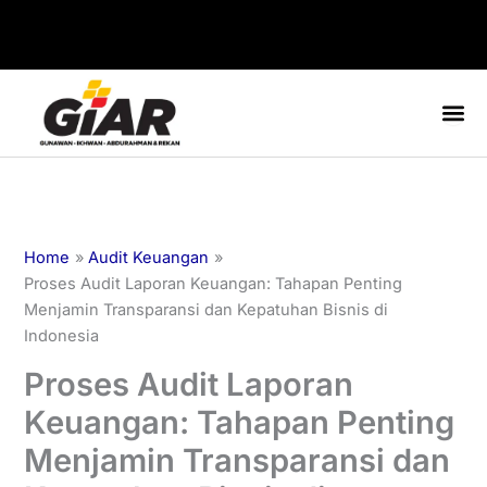
Skip
to
content
Home
Audit Keuangan
Proses Audit Laporan Keuangan: Tahapan Penting
Menjamin Transparansi dan Kepatuhan Bisnis di
Indonesia
Proses Audit Laporan
Keuangan: Tahapan Penting
Menjamin Transparansi dan