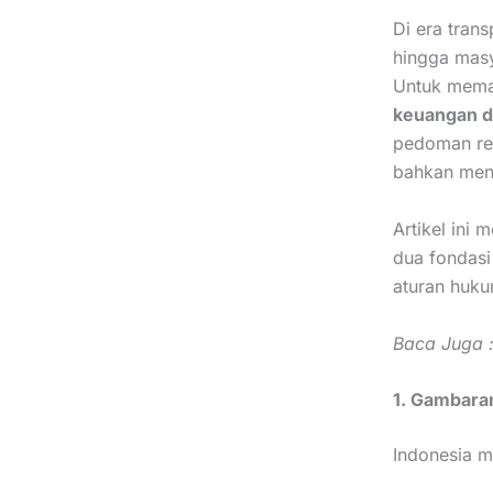
Di era trans
hingga masy
Untuk memas
keuangan d
pedoman resm
bahkan men
Artikel ini
dua fondasi
aturan huk
Baca Juga 
1. Gambaran
Indonesia m