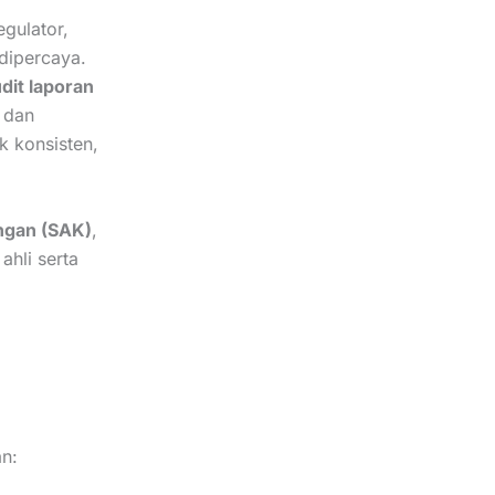
egulator,
dipercaya.
dit laporan
i dan
k konsisten,
ngan (SAK)
,
ahli serta
an: