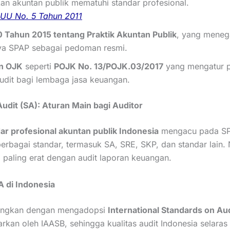
an akuntan publik mematuhi standar profesional.
UU No. 5 Tahun 2011
0 Tahun 2015 tentang Praktik Akuntan Publik
, yang meneg
ya SPAP sebagai pedoman resmi.
n OJK
seperti
POJK No. 13/POJK.03/2017
yang mengatur 
audit bagi lembaga jasa keuangan.
Audit (SA): Aturan Main bagi Auditor
ar profesional akuntan publik Indonesia
mengacu pada SP
i berbagai standar, termasuk SA, SRE, SKP, dan standar lain
 paling erat dengan audit laporan keuangan.
A di Indonesia
angkan dengan mengadopsi
International Standards on Aud
arkan oleh IAASB, sehingga kualitas audit Indonesia selara