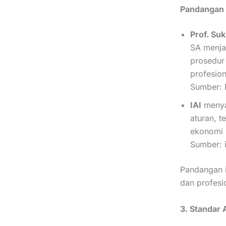
Pandangan 
Prof. Suk
SA menjad
prosedur 
profesion
Sumber: B
IAI
menya
aturan, 
ekonomi 
Sumber: i
Pandangan i
dan profesio
3. Standar