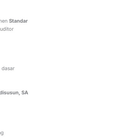
men
Standar
uditor
 dasar
disusun, SA
ng