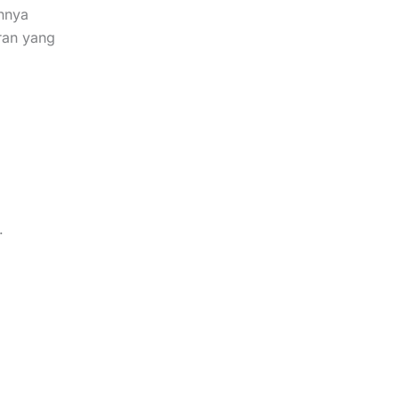
nnya
ran yang
.