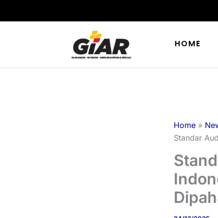
Skip
to
content
HOME
Home
Ne
Standar Aud
Stand
Indon
Dipah