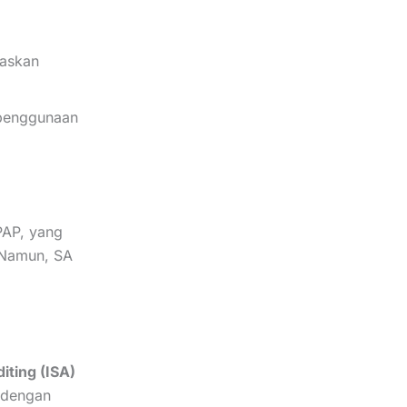
askan
penggunaan
AP, yang
. Namun, SA
iting (ISA)
s dengan