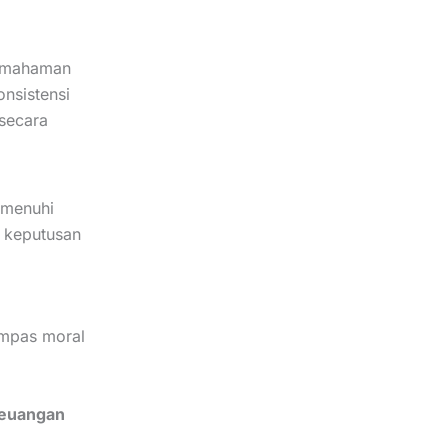
emahaman
onsistensi
 secara
emenuhi
 keputusan
ompas moral
Keuangan