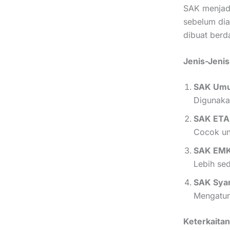
SAK menjad
sebelum dia
dibuat berd
Jenis-Jenis
SAK Umum
Digunaka
SAK ETAP
Cocok un
SAK EMKM
Lebih se
SAK Syar
Mengatur 
Keterkaita