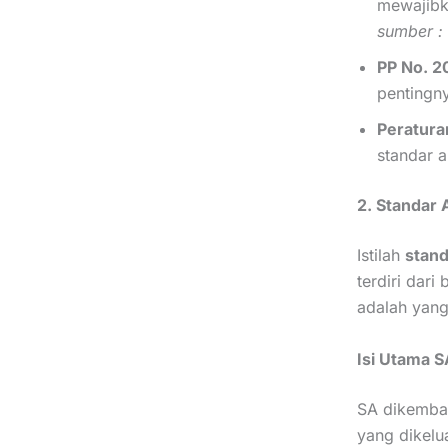
mewajibk
sumber :
PP No. 2
pentingn
Peratura
standar 
2. Standar 
Istilah
stand
terdiri dar
adalah yang
Isi Utama S
SA dikemb
yang dikelu