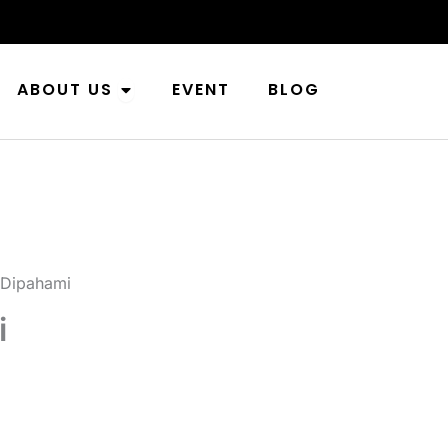
n Industries
Open About Us
ABOUT US
EVENT
BLOG
 Dipahami
i