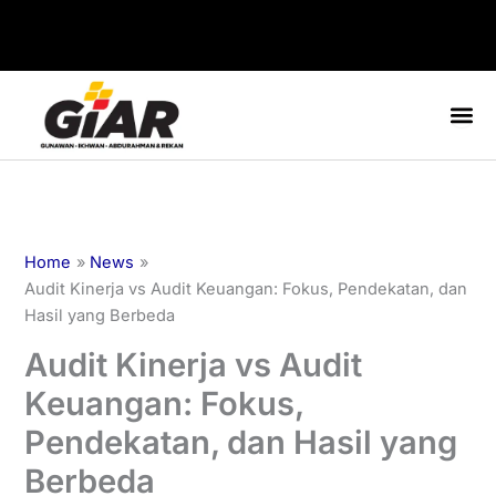
Skip
to
content
Home
News
Audit Kinerja vs Audit Keuangan: Fokus, Pendekatan, dan
Hasil yang Berbeda
Audit Kinerja vs Audit
Keuangan: Fokus,
Pendekatan, dan Hasil yang
Berbeda